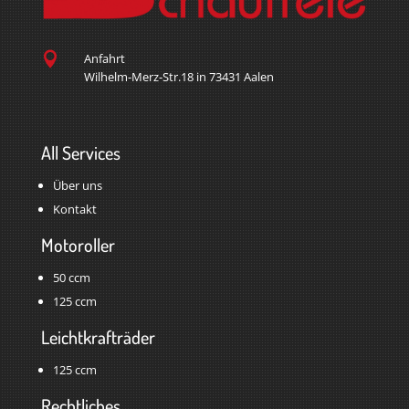

Anfahrt
Wilhelm-Merz-Str.18 in 73431 Aalen
All Services
Über uns
Kontakt
Motoroller
50 ccm
125 ccm
Leichtkrafträder
125 ccm
Rechtliches